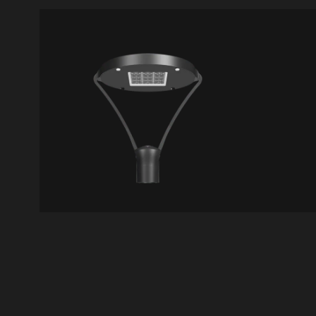
IL36
IL25
Scorpio
Lam
VER DETALLES
VER D