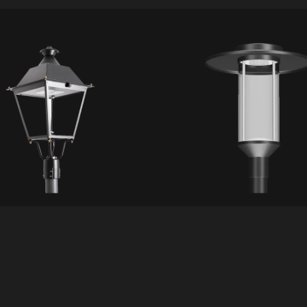
IL75
pter
Mariner
ETALLES
VER DETALLES