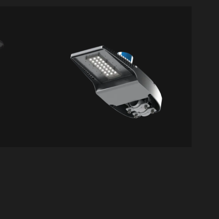
LX01
Xroad
VER DETALLES