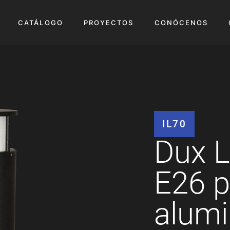
CATÁLOGO
PROYECTOS
CONÓCENOS
IL70
Dux 
E26 p
alumi