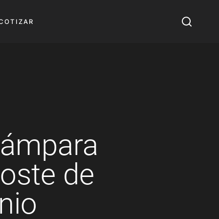
COTIZAR
Lámpara
oste de
nio