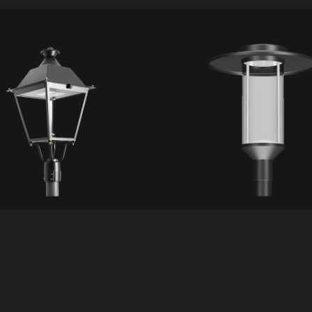
IL75
pter
Mariner
ETALLES
VER DETALLES