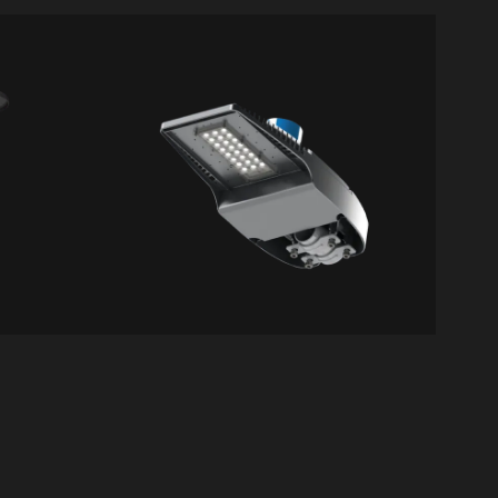
LX01
Xroad
VER DETALLES