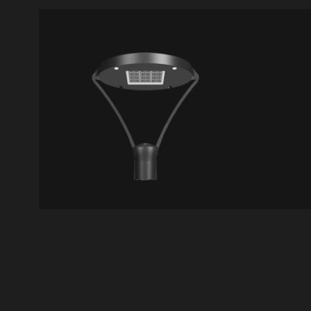
IL36
IL25
Scorpio
Lam
VER DETALLES
VER D